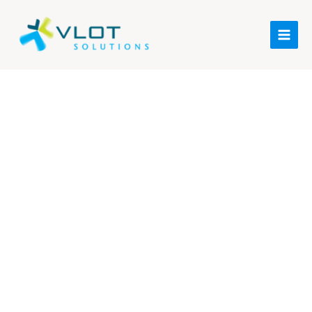
Orthopedisch
e
Schoenmaker
ij